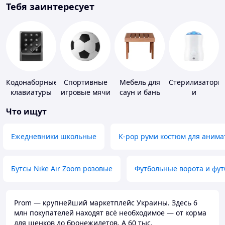
Тебя заинтересует
Кодонаборные
Спортивные
Мебель для
Стерилизаторы
клавиатуры
игровые мячи
саун и бань
и
подогреватели
Что ищут
для детского
питания
Ежедневники школьные
K-pop руми костюм для анима
Бутсы Nike Air Zoom розовые
Футбольные ворота и фу
Prom — крупнейший маркетплейс Украины. Здесь 6
млн покупателей находят всё необходимое — от корма
для щенков до бронежилетов. А 60 тыс.