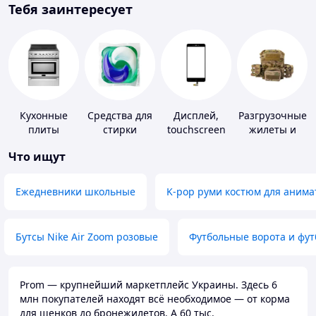
Тебя заинтересует
Кухонные
Средства для
Дисплей,
Разгрузочные
плиты
стирки
touchscreen
жилеты и
для
плитоноски
Что ищут
телефонов
без плит
Ежедневники школьные
K-pop руми костюм для анима
Бутсы Nike Air Zoom розовые
Футбольные ворота и фу
Prom — крупнейший маркетплейс Украины. Здесь 6
млн покупателей находят всё необходимое — от корма
для щенков до бронежилетов. А 60 тыс.