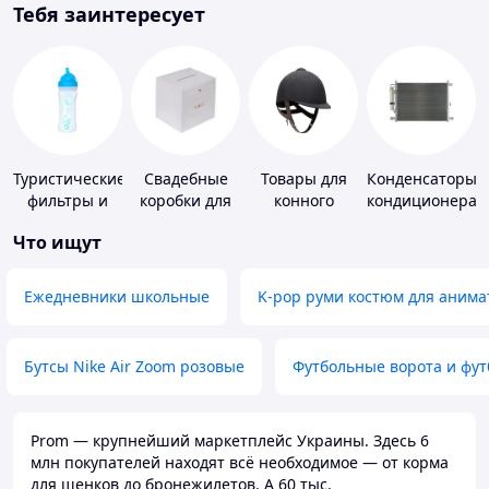
Тебя заинтересует
Туристические
Свадебные
Товары для
Конденсаторы
фильтры и
коробки для
конного
кондиционера
таблетки для
денег
спорта
Что ищут
питьевой
воды
Ежедневники школьные
K-pop руми костюм для анима
Бутсы Nike Air Zoom розовые
Футбольные ворота и фу
Prom — крупнейший маркетплейс Украины. Здесь 6
млн покупателей находят всё необходимое — от корма
для щенков до бронежилетов. А 60 тыс.