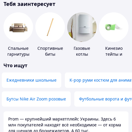
Тебя заинтересует
Спальные
Спортивные
Газовые
Кинезио
гарнитуры
биты
котлы
тейпы и
средства для
Что ищут
тейпирования
Ежедневники школьные
K-pop руми костюм для анима
Бутсы Nike Air Zoom розовые
Футбольные ворота и фу
Prom — крупнейший маркетплейс Украины. Здесь 6
млн покупателей находят всё необходимое — от корма
для щенков до бронежилетов. А 60 тыс.