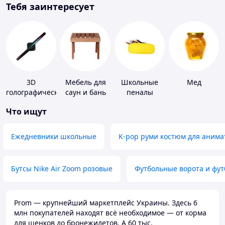
Тебя заинтересует
3D
Мебель для
Школьные
Мед
голографические
саун и бань
пеналы
устройства
Что ищут
Ежедневники школьные
K-pop руми костюм для анима
Бутсы Nike Air Zoom розовые
Футбольные ворота и фу
Prom — крупнейший маркетплейс Украины. Здесь 6
млн покупателей находят всё необходимое — от корма
для щенков до бронежилетов. А 60 тыс.