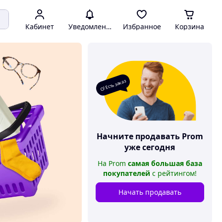
Кабинет
Уведомления
Избранное
Корзина
О! Есть заказ
Начните продавать
Prom
уже сегодня
На
Prom
самая большая база
покупателей
с рейтингом
!
Начать продавать