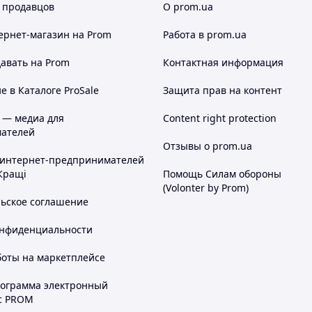
 продавцов
О prom.ua
ернет-магазин
на Prom
Работа в prom.ua
авать на Prom
Контактная информация
 в Каталоге ProSale
Защита прав на контент
 — медиа для
Content right protection
ателей
Отзывы о prom.ua
 интернет-предпринимателей
Кращі
Помощь Силам обороны
(Volonter by Prom)
льское соглашение
онфиденциальности
боты на маркетплейсе
рограмма электронный
с PROM