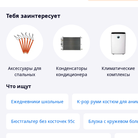
Аксессуары и украшения
Тебя заинтересует
Материалы для ремонта
Спорт и отдых
Аксессуары для
Конденсаторы
Климатические
спальных
кондиционера
комплексы
мешков,
Что ищут
карематов и
палаток
Ежедневники школьные
K-pop руми костюм для ани
Бюстгальтер без косточек 95с
Блузка с кружевом бо